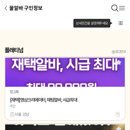
꿀알바 구인정보
상세조건을 설정해주세요
플래티넘
광고안내
망고톡
[재택]영상크리에이터, 채팅알바, 시급최대
주간
서울 강남