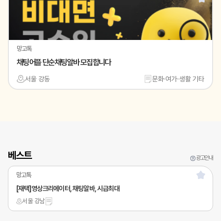
망고톡
채팅어플 단순채팅알바 모집합니다
서울 강동
문화·여가·생활 기타
베스트
광고안내
망고톡
[재택]영상크리에이터, 채팅알바, 시급최대
서울 강남