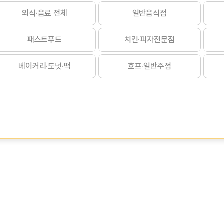
외식·음료 전체
일반음식점
패스트푸드
치킨·피자전문점
베이커리·도넛·떡
호프·일반주점
도시락·반찬