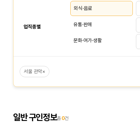
외식·음료
유통·판매
업직종별
문화·여가·생활
서비스
서울 관악
×
사무·회계
상담·영업·리서치
생산·건설·노무
일반 구인정보
총
0
건
IT·인터넷
교육·강사