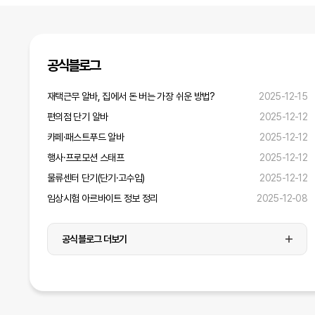
디자인
미디어
공식블로그
재택근무 알바, 집에서 돈 버는 가장 쉬운 방법?
2025-12-15
운전·배달
편의점 단기 알바
2025-12-12
병원·간호·연구
카페·패스트푸드 알바
2025-12-12
행사·프로모션 스태프
2025-12-12
물류센터 단기(단기·고수입)
2025-12-12
임상시험 아르바이트 정보 정리
2025-12-08
공식블로그 더보기