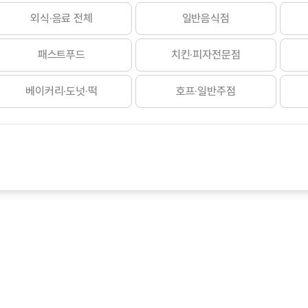
외식·음료 전체
일반음식점
패스트푸드
치킨·피자전문점
베이커리·도넛·떡
호프·일반주점
도시락·반찬