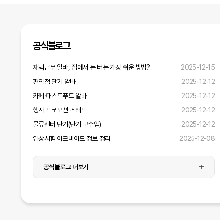
디자인
미디어
공식블로그
재택근무 알바, 집에서 돈 버는 가장 쉬운 방법?
2025-12-15
운전·배달
편의점 단기 알바
2025-12-12
병원·간호·연구
카페·패스트푸드 알바
2025-12-12
행사·프로모션 스태프
2025-12-12
물류센터 단기(단기·고수입)
2025-12-12
임상시험 아르바이트 정보 정리
2025-12-08
공식블로그 더보기