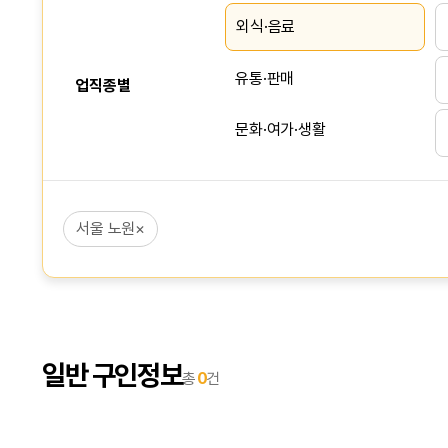
외식·음료
유통·판매
업직종별
문화·여가·생활
서비스
서울 노원
×
사무·회계
상담·영업·리서치
생산·건설·노무
일반 구인정보
총
0
건
IT·인터넷
교육·강사