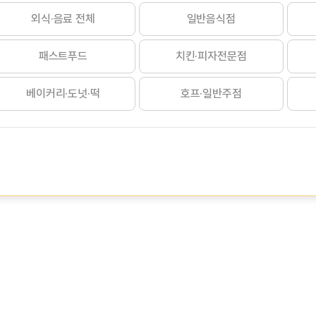
외식·음료 전체
일반음식점
패스트푸드
치킨·피자전문점
베이커리·도넛·떡
호프·일반주점
도시락·반찬