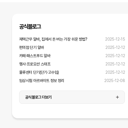
디자인
미디어
공식블로그
재택근무 알바, 집에서 돈 버는 가장 쉬운 방법?
2025-12-15
운전·배달
편의점 단기 알바
2025-12-12
병원·간호·연구
카페·패스트푸드 알바
2025-12-12
행사·프로모션 스태프
2025-12-12
물류센터 단기(단기·고수입)
2025-12-12
임상시험 아르바이트 정보 정리
2025-12-08
공식블로그 더보기