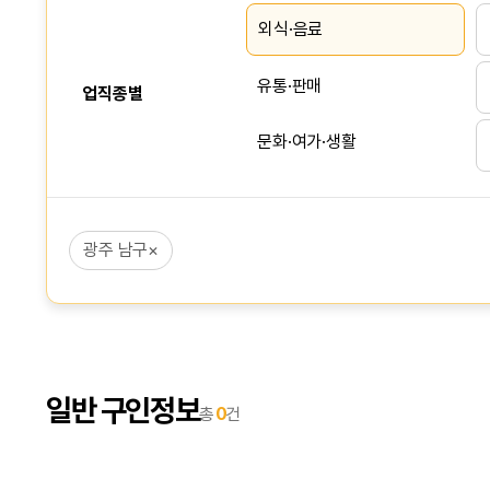
외식·음료
유통·판매
업직종별
문화·여가·생활
서비스
광주 남구
×
사무·회계
상담·영업·리서치
생산·건설·노무
일반 구인정보
총
0
건
IT·인터넷
교육·강사