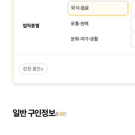
외식·음료
유통·판매
업직종별
문화·여가·생활
서비스
강원 홍천
×
사무·회계
상담·영업·리서치
생산·건설·노무
일반 구인정보
총
0
건
IT·인터넷
교육·강사