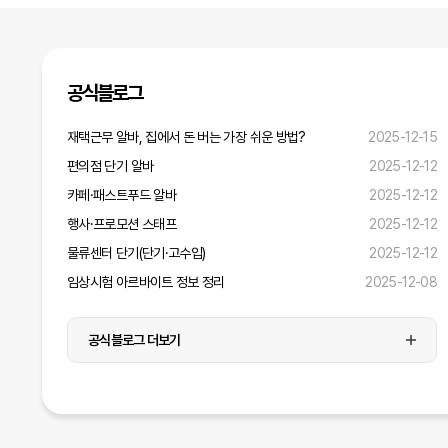
디자인
미디어
공식블로그
재택근무 알바, 집에서 돈 버는 가장 쉬운 방법?
2025-12-15
운전·배달
편의점 단기 알바
2025-12-12
병원·간호·연구
카페·패스트푸드 알바
2025-12-12
행사·프로모션 스태프
2025-12-12
물류센터 단기(단기·고수입)
2025-12-12
임상시험 아르바이트 정보 정리
2025-12-08
공식블로그 더보기