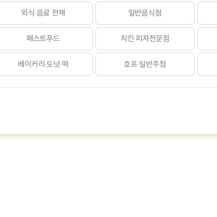
외식·음료 전체
일반음식점
패스트푸드
치킨·피자전문점
베이커리·도넛·떡
호프·일반주점
도시락·반찬