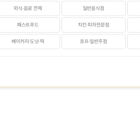
외식·음료 전체
일반음식점
패스트푸드
치킨·피자전문점
베이커리·도넛·떡
호프·일반주점
도시락·반찬