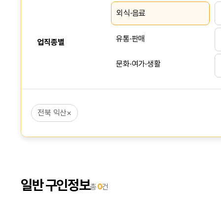
외식·음료
유통·판매
업직종별
문화·여가·생활
서비스
전북 익산
×
사무·회계
상담·영업·리서치
생산·건설·노무
일반 구인정보
총
0
건
IT·인터넷
교육·강사