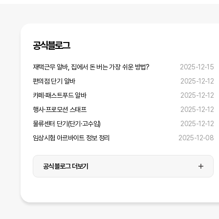
디자인
미디어
공식블로그
재택근무 알바, 집에서 돈 버는 가장 쉬운 방법?
2025-12-15
운전·배달
편의점 단기 알바
2025-12-12
병원·간호·연구
카페·패스트푸드 알바
2025-12-12
행사·프로모션 스태프
2025-12-12
물류센터 단기(단기·고수입)
2025-12-12
임상시험 아르바이트 정보 정리
2025-12-08
공식블로그 더보기