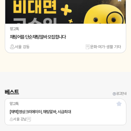
망고톡
채팅어플 단순채팅알바 모집합니다
서울 강동
문화·여가·생활 기타
베스트
광고안내
망고톡
[재택]영상크리에이터, 채팅알바, 시급최대
서울 강남