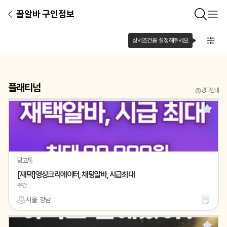
꿀알바 구인정보
상세조건을 설정해주세요
플래티넘
광고안내
망고톡
[재택]영상크리에이터, 채팅알바, 시급최대
주간
서울 강남