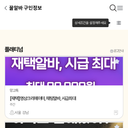
꿀알바 구인정보
상세조건을 설정해주세요
플래티넘
광고안내
망고톡
[재택]영상크리에이터, 채팅알바, 시급최대
주간
서울 강남