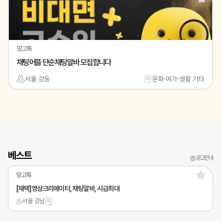
망고톡
채팅어플 단순채팅알바 모집합니다
서울 강동
문화·여가·생활 기타
베스트
광고안내
망고톡
[재택]영상크리에이터, 채팅알바, 시급최대
서울 강남