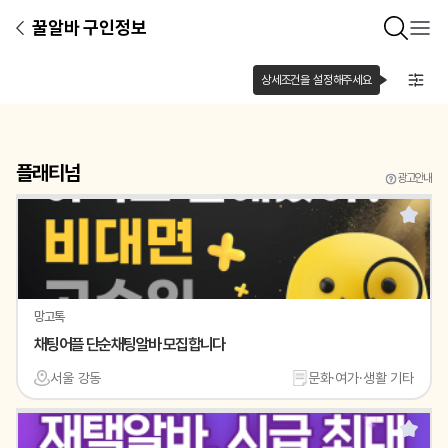
꿀알바 구인정보
상세조건을 설정해주세요
플래티넘
광고안내
망고톡
채팅어플 단순채팅알바 모집합니다
서울 강동
문화·여가·생활 기타